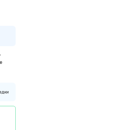
о
е
здки