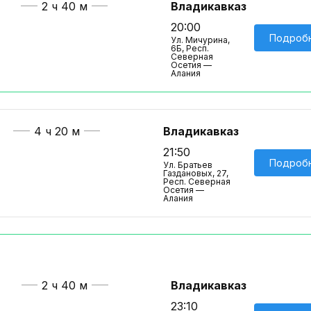
2 ч 40 м
Владикавказ
20:00
Подроб
Ул. Мичурина,
6Б, Респ.
Северная
Осетия —
Алания
4 ч 20 м
Владикавказ
21:50
Подроб
Ул. Братьев
Газдановых, 27,
Респ. Северная
Осетия —
Алания
2 ч 40 м
Владикавказ
23:10