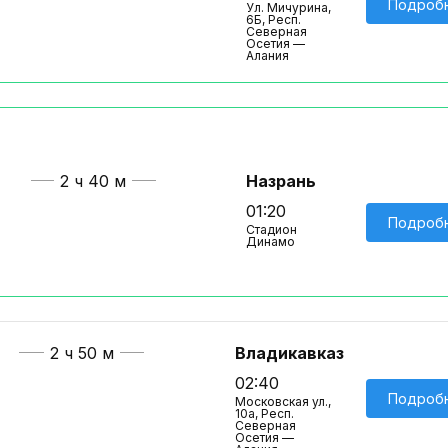
Подроб
Ул. Мичурина,
6Б, Респ.
Северная
Осетия —
Алания
2 ч 40 м
Назрань
01:20
Подроб
Стадион
Динамо
2 ч 50 м
Владикавказ
02:40
Подроб
Московская ул.,
10а, Респ.
Северная
Осетия —