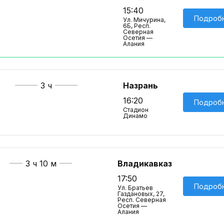
15:40
Подроб
Ул. Мичурина,
6Б, Респ.
Северная
Осетия —
Алания
3 ч
Назрань
16:20
Подроб
Стадион
Динамо
3 ч 10 м
Владикавказ
17:50
Подроб
Ул. Братьев
Газдановых, 27,
Респ. Северная
Осетия —
Алания