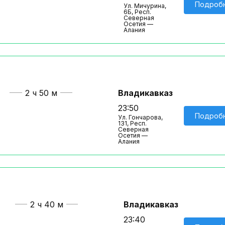
Подроб
Ул. Мичурина,
6Б, Респ.
Северная
Осетия —
Алания
2 ч 50 м
Владикавказ
23:50
Подроб
Ул. Гончарова,
131, Респ.
Северная
Осетия —
Алания
2 ч 40 м
Владикавказ
23:40