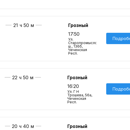
21 ч 50 м
Грозный
17:50
Подроб
Ул.
Старопромысловское
ш., 136б,
Чеченская
Респ.
22 ч 50 м
Грозный
16:20
Подроб
Ул. Г Н
Трошева, 56а,
Чеченская
Респ.
20 ч 40 м
Грозный