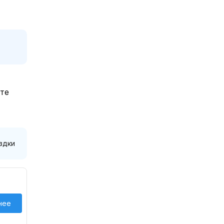
йте
здки
нее