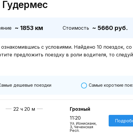
 Гудермес
~ 1853 км
~ 5660 руб.
ояние
Стоимость
знакомившись с условиями. Найдено 10 поездок, со
отите предложить поездку в роли водителя, то следу
Самые дешевые поездки
Самые короткие пое
22 ч 20 м
Грозный
11:20
Подроб
Ул. Ионисиани,
3, Чеченская
Респ.