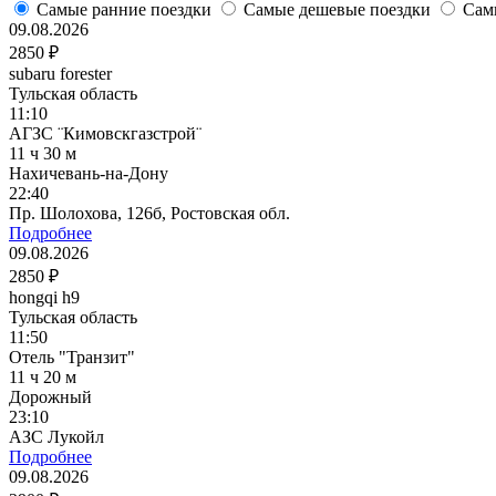
Самые ранние поездки
Самые дешевые поездки
Сам
09.08.2026
2850 ₽
subaru forester
Тульская область
11:10
АГЗС ¨Кимовскгазстрой¨
11 ч 30 м
Нахичевань-на-Дону
22:40
Пр. Шолохова, 126б, Ростовская обл.
Подробнее
09.08.2026
2850 ₽
hongqi h9
Тульская область
11:50
Отель "Транзит"
11 ч 20 м
Дорожный
23:10
АЗС Лукойл
Подробнее
09.08.2026