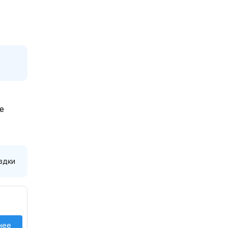
е
здки
нее