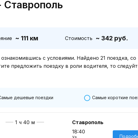
- Ставрополь
~ 111 км
~ 342 руб.
ояние
Стоимость
знакомившись с условиями. Найдено 21 поездка, со
тите предложить поездку в роли водителя, то следуйт
Самые дешевые поездки
Самые короткие пое
1 ч 40 м
Ставрополь
18:40
Подроб
Ул.